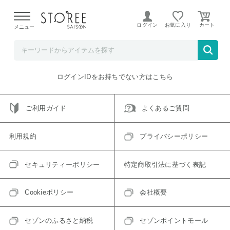
【熊本県での地震による影響について】
令和8年熊本地震に
よる配送遅延が発生しております。
ログイン
お気に入り
メニュー
ご指定のアイテムは取り扱い終了、またはただいま取り扱い
できないアイテムです。
トップへ戻る
ログインIDをお持ちでない方はこちら
ご利用ガイド
よくあるご質問
利用規約
プライバシーポリシー
セキュリティーポリシー
特定商取引法に基づく表記
Cookieポリシー
会社概要
セゾンのふるさと納税
セゾンポイントモール