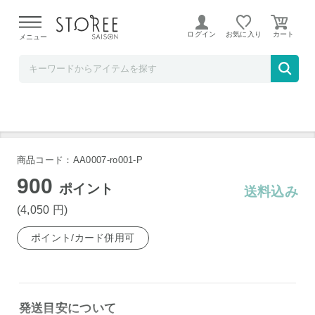
【熊本県での地震による影響について】
令和8年熊本地震に
よる配送遅延が発生しております。
ログイン
お気に入り
メニュー
b.good market
黄金のモンブランロール 2本セット
商品コード：AA0007-ro001-P
900
ポイント
送料込み
(4,050
円
)
ポイント/カード併用可
発送目安について