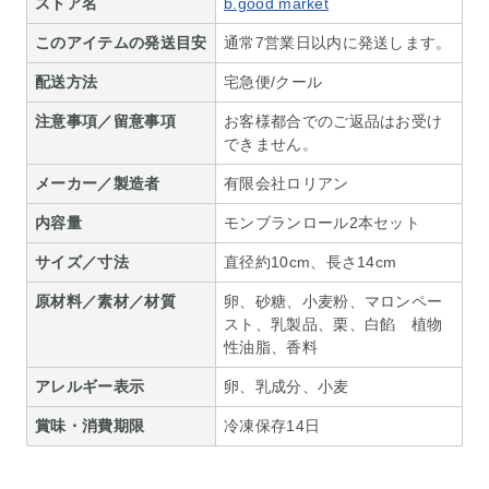
ストア名
b.good market
このアイテムの発送目安
通常7営業日以内に発送します。
配送方法
宅急便/クール
注意事項／留意事項
お客様都合でのご返品はお受け
できません。
メーカー／製造者
有限会社ロリアン
内容量
モンブランロール2本セット
サイズ／寸法
直径約10cm、長さ14cm
原材料／素材／材質
卵、砂糖、小麦粉、マロンペー
スト、乳製品、栗、白餡 植物
性油脂、香料
アレルギー表示
卵、乳成分、小麦
賞味・消費期限
冷凍保存14日