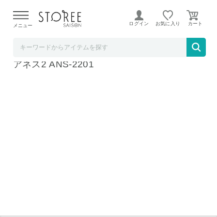
【熊本県での地震による影響について】
令和8年熊本地震に
よる配送遅延が発生しております。
ログイン
お気に入り
メニュー
b.good market
酒井医療 低濃度オゾン 発生装置 Airness2 エ
アネス2 ANS-2201