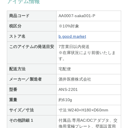
アイテム情報
商品コード
AA0007-saka001-P
税区分
※10%対象
ストア名
b.good market
このアイテムの発送目安
7営業日以内発送
※在庫状況により前後いたしま
す。
配送方法
宅配便
メーカー／製造者
酒井医療株式会社
型番
ANS-2201
重量
約610g
サイズ／寸法
寸法:W240×H180×D60mm
その他詳細 1
付属品:専用AC/DCアダプタ、交
換用電極プレート、壁面設置用