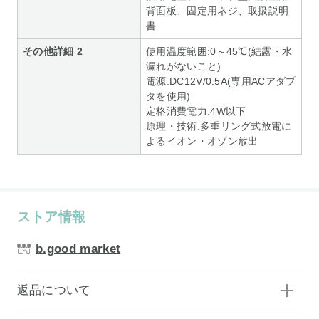
背面板、固定用ネジ、取扱説明
書
その他詳細 2
使用温度範囲:0～45℃(結露・水
漏れがないこと)
電源:DC12V/0.5A(専用ACアダプ
タを使用)
定格消費電力:4W以下
原理・技術:多重リング式放電に
よるイオン・オゾン放出
ストア情報
b.good market
返品について