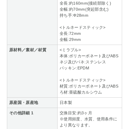
全長:約160mm(接続部除く)
全幅:約70mm(突起部含む)
持ち手:Φ28mm
<トルネードスティック>
全長:72mm
全幅:29mm
原材料／素材／材質
<ミラブル>
本体:ポリカーボネート及びABS
ネジ及びバネ:ステンレス
パッキン:EPDM
<トルネードスティック>
材質:ポリカーボネート及びABS
ろ材:亜硫酸カルシウム
原産国・原産地
日本製
その他詳細 1
交換目安:約3ヶ月
※使用頻度、水質、使用条件に
より異なります。