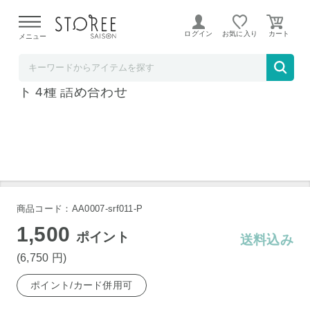
【熊本県での地震による影響について】
令和8年熊本地震に
よる配送遅延が発生しております。
ログイン
お気に入り
メニュー
b.good market
サンライズファーム 一番売れた創作ハムセッ
ト 4種 詰め合わせ
商品コード：AA0007-srf011-P
1,500
ポイント
送料込み
(6,750
円
)
ポイント/カード併用可