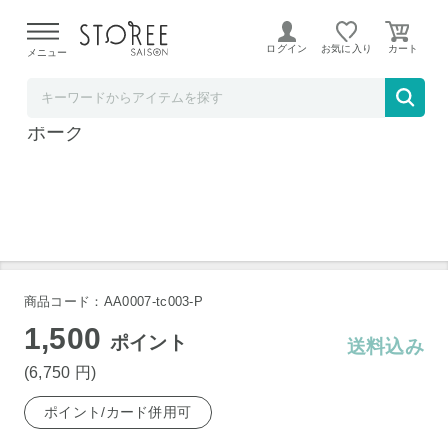
【熊本県での地震による影響について】
令和8年熊本地震に
よる配送遅延が発生しております。
ログイン
お気に入り
メニュー
b.good market
【世界金賞受賞】イベリコ豚 無添加ロースト
ポーク
商品コード：AA0007-tc003-P
1,500
ポイント
送料込み
(6,750
円
)
ポイント/カード併用可