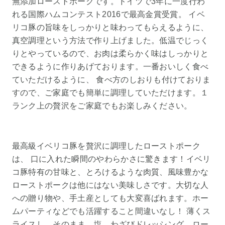
無添加ローストポークです。ドイツで3年に一度行わ
れる国際ハムコンテスト2016で最高金賞受賞。 イベ
リコ豚の旨味をしっかりと味わってもらえるように、
真空調理という方法で作り上げました。低温でじっく
りとやっているので、お肉は柔らかく味はしっかりと
できるように作りあげております。一番おいしく食べ
ていただけるように、 食べ方のしおりも付けておりま
すので、ご家庭でも簡単に調理していただけます。１
ランク上の贅沢をご家庭でもお楽しみください。
最高級イベリコ豚を贅沢に調理したローストポーク
は、 口に入れた瞬間のやわらかさに驚きます！イベリ
コ豚特有の甘味と、とろけるような肉質、風味豊かな
ローストポークは他にはない美味しさです。大切な人
への贈り物や、手土産としても大変喜ばれます。ホー
ムパーティなどでも活躍すること間違いなし！ 薄くス
ライスし、そのまま、塩、わざびドレッシング、ロー