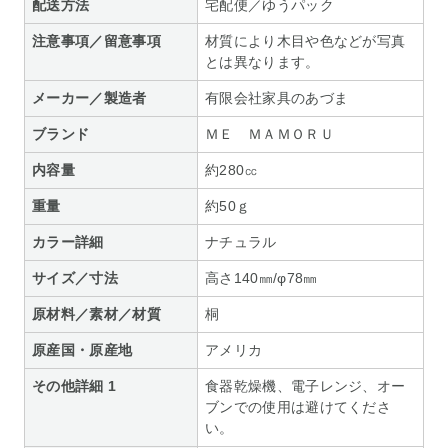
配送方法
宅配便／ゆうパック
注意事項／留意事項
材質により木目や色などが写真
とは異なります。
メーカー／製造者
有限会社家具のあづま
ブランド
ＭＥ ＭＡＭＯＲＵ
内容量
約280㏄
重量
約50ｇ
カラー詳細
ナチュラル
サイズ／寸法
高さ140㎜/φ78㎜
原材料／素材／材質
桐
原産国・原産地
アメリカ
その他詳細 1
食器乾燥機、電子レンジ、オー
ブンでの使用は避けてくださ
い。