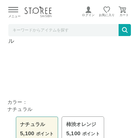
【熊本県での地震による影響について】
令和8年熊本地震に
よる配送遅延が発生しております。
ログイン
お気に入り
メニュー
CLIP CAFE
ＭＥ ＭＡＭＯＲＵ 桐のビア杯 鳳凰 ナチュラ
ル
ナチュラル
柿渋オレンジ
カラー：
ナチュラル
ナチュラル
柿渋オレンジ
5,100
5,100
ポイント
ポイント