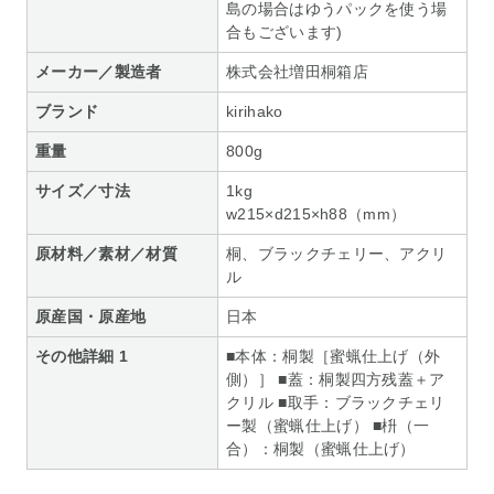
島の場合はゆうパックを使う場
合もございます)
メーカー／製造者
株式会社増田桐箱店
ブランド
kirihako
重量
800g
サイズ／寸法
1kg
w215×d215×h88（mm）
原材料／素材／材質
桐、ブラックチェリー、アクリ
ル
原産国・原産地
日本
その他詳細 1
■本体：桐製［蜜蝋仕上げ（外
側）］ ■蓋：桐製四方残蓋＋ア
クリル ■取手：ブラックチェリ
ー製（蜜蝋仕上げ） ■枡（一
合）：桐製（蜜蝋仕上げ）