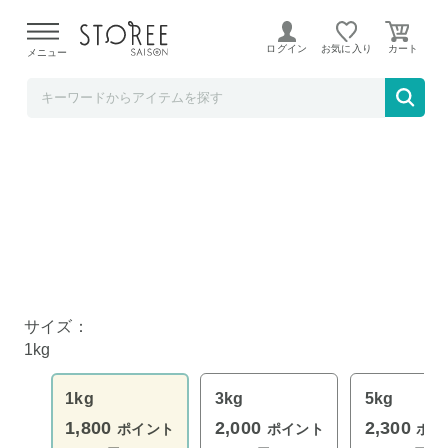
【熊本県での地震による影響について】
令和8年熊本地震に
よる配送遅延が発生しております。
ログイン
お気に入り
メニュー
CLIP CAFE
kirihako 米櫃【 kome-bitsu 】 1kg
サイズ：
1kg
1kg
3kg
5kg
1,800
2,000
2,300
ポイント
ポイント
ポイ