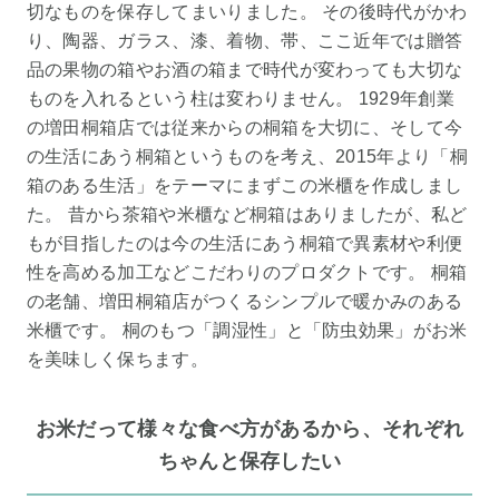
切なものを保存してまいりました。 その後時代がかわ
り、陶器、ガラス、漆、着物、帯、ここ近年では贈答
品の果物の箱やお酒の箱まで時代が変わっても大切な
ものを入れるという柱は変わりません。 1929年創業
の増田桐箱店では従来からの桐箱を大切に、そして今
の生活にあう桐箱というものを考え、2015年より「桐
箱のある生活」をテーマにまずこの米櫃を作成しまし
た。 昔から茶箱や米櫃など桐箱はありましたが、私ど
もが目指したのは今の生活にあう桐箱で異素材や利便
性を高める加工などこだわりのプロダクトです。 桐箱
の老舗、増田桐箱店がつくるシンプルで暖かみのある
米櫃です。 桐のもつ「調湿性」と「防虫効果」がお米
を美味しく保ちます。
お米だって様々な食べ方があるから、それぞれ
ちゃんと保存したい