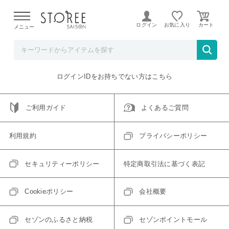
【熊本県での地震による影響について】
令和8年熊本地震に
よる配送遅延が発生しております。
ログイン
お気に入り
メニュー
ご指定のアイテムは取り扱い終了、またはただいま取り扱い
できないアイテムです。
トップへ戻る
ログインIDをお持ちでない方はこちら
ご利用ガイド
よくあるご質問
利用規約
プライバシーポリシー
セキュリティーポリシー
特定商取引法に基づく表記
Cookieポリシー
会社概要
セゾンのふるさと納税
セゾンポイントモール