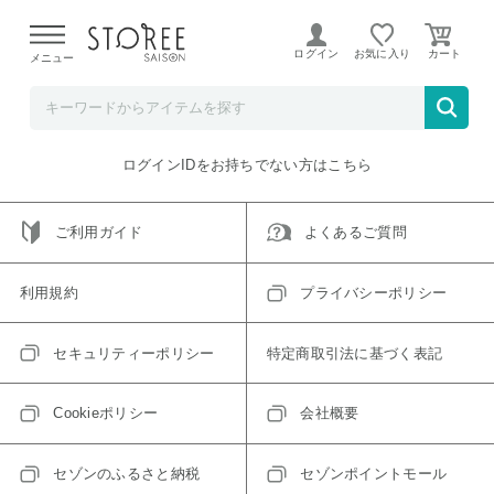
【熊本県での地震による影響について】
令和8年熊本地震に
よる配送遅延が発生しております。
ログイン
お気に入り
メニュー
ご指定のアイテムは取り扱い終了、またはただいま取り扱い
できないアイテムです。
トップへ戻る
ログインIDをお持ちでない方はこちら
ご利用ガイド
よくあるご質問
利用規約
プライバシーポリシー
セキュリティーポリシー
特定商取引法に基づく表記
Cookieポリシー
会社概要
セゾンのふるさと納税
セゾンポイントモール