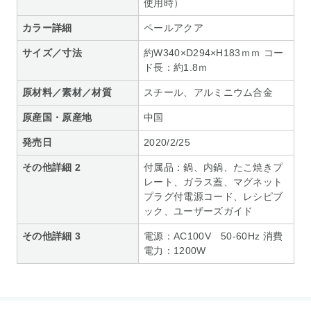
使用時）
カラー詳細
ペールアクア
サイズ／寸法
約W340×D294×H183ｍｍ コー
ド長：約1.8ｍ
原材料／素材／材質
スチール、アルミニウム合金
原産国・原産地
中国
発売日
2020/2/25
その他詳細 2
付属品：鍋、内鍋、たこ焼きプ
レート、ガラス蓋、マグネット
プラグ付電源コード、レシピブ
ック、ユーザーズガイド
その他詳細 3
電源：AC100V 50-60Hz 消費
電力：1200W