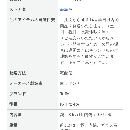
ストア名
髙島屋
このアイテムの発送目安
ご注文から通常14営業日以内で
商品を発送いたします。（土
日・祝日・長期休暇を除く）
※ご注文をいただいてからメー
カーへ発注するため、欠品の場
合は遅延またはキャンセルのご
連絡をする可能性がございま
す。予めご了承ください。
配送方法
宅配便
メーカー／製造者
㈱ラドンナ
ブランド
Toffy
型番
K-HP2-PA
内容量
鍋：3.5ﾘｯﾄﾙ 内鍋：0.5ﾘｯﾄﾙ
重量
約3.3kg （鍋、内鍋、ガラス蓋