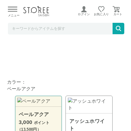
【熊本県での地震による影響について】
令和8年熊本地震に
よる配送遅延が発生しております。
ログイン
お気に入り
メニュー
髙島屋
Toffy 電気グリル鍋 ペールアクア K-HP2-PA
カラー：
ペールアクア
ペールアクア
アッシュホワイ
3,000
ポイント
ト
（13,500円）