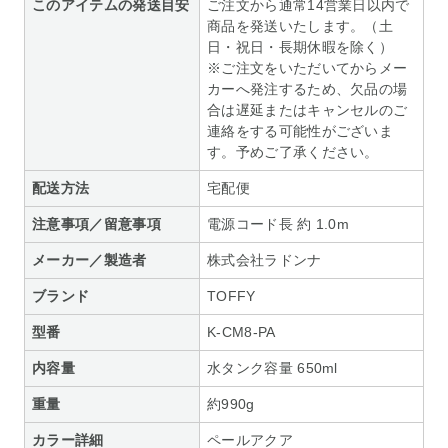
このアイテムの発送目安
ご注文から通常14営業日以内で
商品を発送いたします。（土
日・祝日・長期休暇を除く）
※ご注文をいただいてからメー
カーへ発注するため、欠品の場
合は遅延またはキャンセルのご
連絡をする可能性がございま
す。予めご了承ください。
配送方法
宅配便
注意事項／留意事項
電源コード長 約 1.0m
メーカー／製造者
株式会社ラドンナ
ブランド
TOFFY
型番
K-CM8-PA
内容量
水タンク容量 650ml
重量
約990g
カラー詳細
ペールアクア