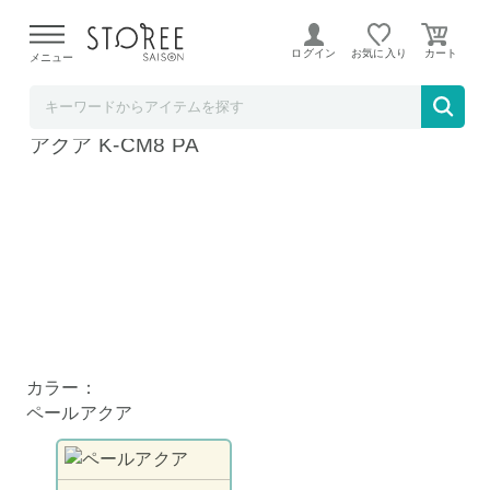
【熊本県での地震による影響について】
令和8年熊本地震に
よる配送遅延が発生しております。
ログイン
お気に入り
メニュー
髙島屋
Toffy 5カップアロマコーヒーメーカー ペール
アクア K-CM8 PA
カラー：
ペールアクア