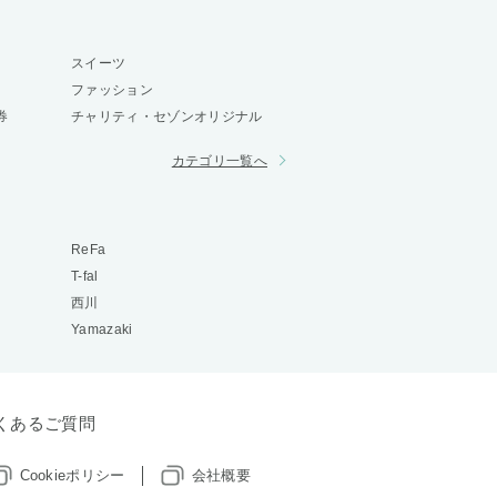
スイーツ
ファッション
券
チャリティ・セゾンオリジナル
カテゴリ一覧へ
ReFa
T-fal
西川
Yamazaki
くあるご質問
Cookieポリシー
会社概要