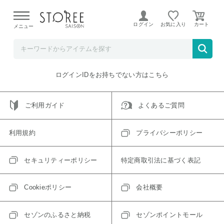
【熊本県での地震による影響について】
令和8年熊本地震に
よる配送遅延が発生しております。
ログイン
お気に入り
メニュー
ご指定のアイテムは取り扱い終了、またはただいま取り扱い
できないアイテムです。
トップへ戻る
ログインIDをお持ちでない方はこちら
ご利用ガイド
よくあるご質問
利用規約
プライバシーポリシー
セキュリティーポリシー
特定商取引法に基づく表記
Cookieポリシー
会社概要
セゾンのふるさと納税
セゾンポイントモール