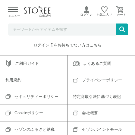
【熊本県での地震による影響について】
令和8年熊本地震に
よる配送遅延が発生しております。
ログイン
お気に入り
メニュー
ご指定のアイテムは取り扱い終了、またはただいま取り扱い
できないアイテムです。
トップへ戻る
ログインIDをお持ちでない方はこちら
ご利用ガイド
よくあるご質問
利用規約
プライバシーポリシー
セキュリティーポリシー
特定商取引法に基づく表記
Cookieポリシー
会社概要
セゾンのふるさと納税
セゾンポイントモール