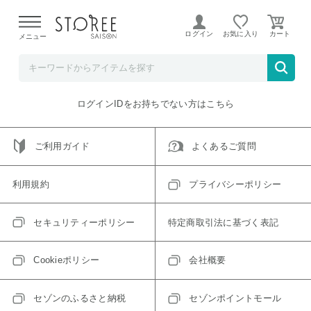
【熊本県での地震による影響について】
令和8年熊本地震に
よる配送遅延が発生しております。
ログイン
お気に入り
メニュー
ご指定のアイテムは取り扱い終了、またはただいま取り扱い
できないアイテムです。
トップへ戻る
ログインIDをお持ちでない方はこちら
ご利用ガイド
よくあるご質問
利用規約
プライバシーポリシー
セキュリティーポリシー
特定商取引法に基づく表記
Cookieポリシー
会社概要
セゾンのふるさと納税
セゾンポイントモール