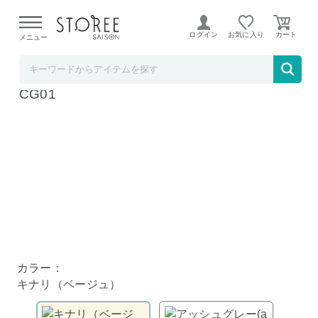
【熊本県での地震による影響について】
令和8年熊本地震に
よる配送遅延が発生しております。
ログイン
お気に入り
メニュー
髙島屋
ieoiea 8重 ガーゼケット シングル キナリ II8
CG01
カラー：
キナリ（ベージュ）