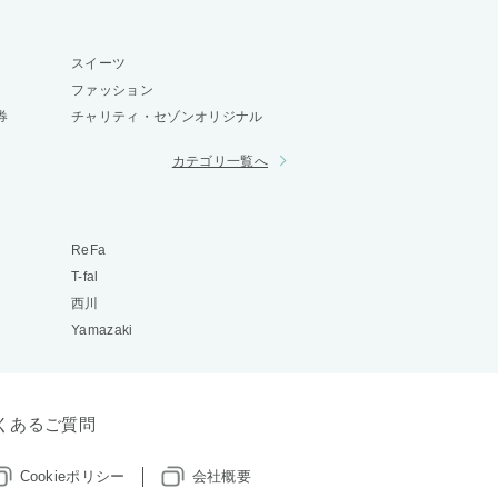
スイーツ
ファッション
券
チャリティ・セゾンオリジナル
カテゴリ一覧へ
ReFa
T-fal
西川
Yamazaki
くあるご質問
Cookieポリシー
会社概要