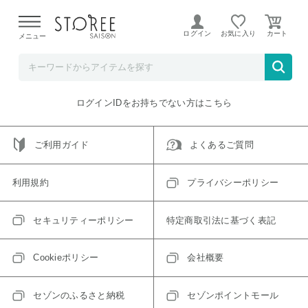
【熊本県での地震による影響について】
令和8年熊本地震に
よる配送遅延が発生しております。
ログイン
お気に入り
メニュー
ご指定のアイテムは取り扱い終了、またはただいま取り扱い
できないアイテムです。
トップへ戻る
ログインIDをお持ちでない方はこちら
ご利用ガイド
よくあるご質問
利用規約
プライバシーポリシー
セキュリティーポリシー
特定商取引法に基づく表記
Cookieポリシー
会社概要
セゾンのふるさと納税
セゾンポイントモール