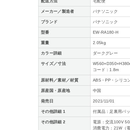
配送方法
宅配便
メーカー／製造者
パナソニック
ブランド
パナソニック
型番
EW-RA180-H
重量
2.05kg
カラー詳細
ダークグレー
サイズ／寸法
W560×D350×H38
コード：1.8m
原材料／素材／材質
ABS・PP・シリ
原産国・原産地
中国
発売日
2021/11/01
その他詳細 1
付属品：足裏用パ
その他詳細 2
電源：交流100V 50/
消費電力：21W（