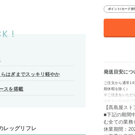
ポイント/カード併
K !
レ
発送目安につ
くらはぎまでスッキリ軽やか
ご注文から通常1
ースを搭載
期休暇を除く）
※ご注文をいただ
はキャンセルのご
【髙島屋スト
■下記の期間
む全ての業務
のレッグリフレ
休業期間：202