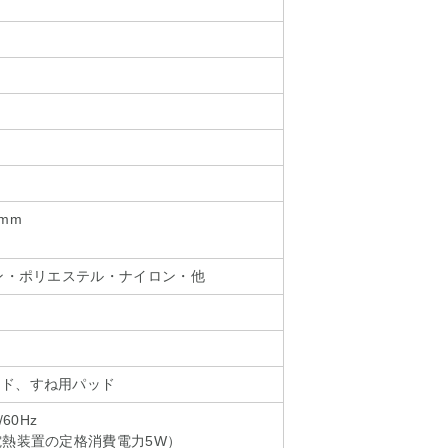
0mm
コン・ポリエステル・ナイロン・他
ッド、すね用パッド
60Hz
電熱装置の定格消費電力5W）