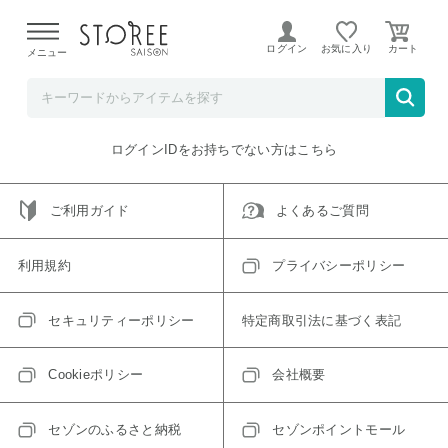
【熊本県での地震による影響について】
令和8年熊本地震に
よる配送遅延が発生しております。
ログイン
お気に入り
メニュー
ご指定のアイテムは取り扱い終了、またはただいま取り扱い
できないアイテムです。
トップへ戻る
ログインIDをお持ちでない方はこちら
ご利用ガイド
よくあるご質問
利用規約
プライバシーポリシー
セキュリティーポリシー
特定商取引法に基づく表記
Cookieポリシー
会社概要
セゾンのふるさと納税
セゾンポイントモール