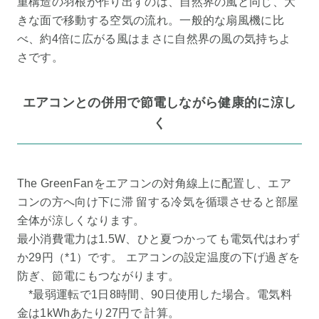
重構造の羽根が作り出すのは、自然界の風と同じ、大
きな面で移動する空気の流れ。一般的な扇風機に比
べ、約4倍に広がる風はまさに自然界の風の気持ちよ
さです。
エアコンとの併用で節電しながら健康的に涼し
く
The GreenFanをエアコンの対角線上に配置し、エア
コンの方へ向け下に滞 留する冷気を循環させると部屋
全体が涼しくなります。
最小消費電力は1.5W、ひと夏つかっても電気代はわず
か29円（*1）です。 エアコンの設定温度の下げ過ぎを
防ぎ、節電にもつながります。
*最弱運転で1日8時間、90日使用した場合。電気料
金は1kWhあたり27円で 計算。