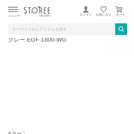
【熊本県での地震による影響について】
令和8年熊本地震に
よる配送遅延が発生しております。
ログイン
お気に入り
メニュー
髙島屋
バルミューダ ザ・グリーンファン ホワイト×
グレー EGF-1800-WG
カラー：