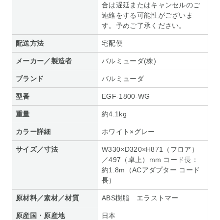
合は遅延またはキャンセルのご
連絡をする可能性がございま
す。予めご了承ください。
配送方法
宅配便
メーカー／製造者
バルミューダ(株)
ブランド
バルミューダ
型番
EGF-1800-WG
重量
約4.1kg
カラー詳細
ホワイト×グレー
サイズ／寸法
W330×D320×H871（フロア）
／497（卓上）mm コード長：
約1.8m（ACアダプター コード
長）
原材料／素材／材質
ABS樹脂 エラストマー
原産国・原産地
日本