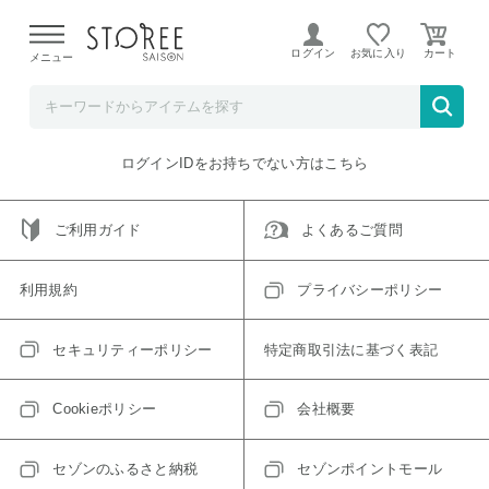
【熊本県での地震による影響について】
令和8年熊本地震に
よる配送遅延が発生しております。
ログイン
お気に入り
メニュー
ご指定のアイテムは取り扱い終了、またはただいま取り扱い
できないアイテムです。
トップへ戻る
ログインIDをお持ちでない方はこちら
ご利用ガイド
よくあるご質問
利用規約
プライバシーポリシー
セキュリティーポリシー
特定商取引法に基づく表記
Cookieポリシー
会社概要
セゾンのふるさと納税
セゾンポイントモール