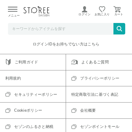
【熊本県での地震による影響について】
令和8年熊本地震に
よる配送遅延が発生しております。
ログイン
お気に入り
メニュー
ご指定のアイテムは取り扱い終了、またはただいま取り扱い
できないアイテムです。
トップへ戻る
ログインIDをお持ちでない方はこちら
ご利用ガイド
よくあるご質問
利用規約
プライバシーポリシー
セキュリティーポリシー
特定商取引法に基づく表記
Cookieポリシー
会社概要
セゾンのふるさと納税
セゾンポイントモール