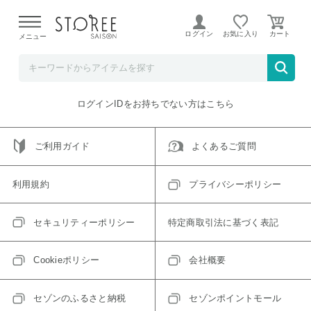
【熊本県での地震による影響について】
令和8年熊本地震に
よる配送遅延が発生しております。
ログイン
お気に入り
メニュー
ご指定のアイテムは取り扱い終了、またはただいま取り扱い
できないアイテムです。
トップへ戻る
ログインIDをお持ちでない方はこちら
ご利用ガイド
よくあるご質問
利用規約
プライバシーポリシー
セキュリティーポリシー
特定商取引法に基づく表記
Cookieポリシー
会社概要
セゾンのふるさと納税
セゾンポイントモール