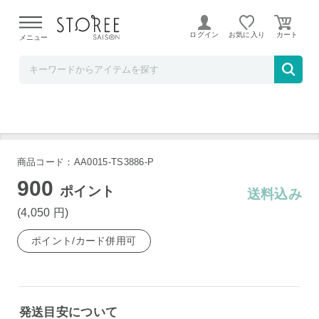
【熊本県での地震による影響について】
令和8年熊本地震に
よる配送遅延が発生しております。
ログイン
お気に入り
メニュー
髙島屋
福岡 博多 とんこつもつ鍋 2～3人前
商品コード：AA0015-TS3886-P
900
ポイント
送料込み
(4,050
円
)
ポイント/カード併用可
発送目安について