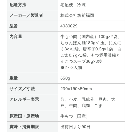
配送方法
宅配便 冷凍
メーカー／製造者
株式会社筑前福岡
型番
4080029
内容量
牛もつ肉（国内産）100g×2袋、
ちゃんぽん麺180g×1玉、にんに
く3g×1袋、唐辛子0.5g×1袋、白
ごま0.7g×1袋、もつ鍋用濃縮と
んこつスープ36g×3袋
※2～3人前
重量
650g
サイズ／寸法
230×190×50mm
アレルギー表示
卵、小麦、乳成分、豚肉、大
豆、牛肉、鶏肉、ごま
原産国・原産地
牛もつ（国産）
賞味・消費期限
出荷日より90日