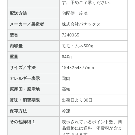
す。予めご了承ください。
配送方法
宅配便 冷凍
メーカー／製造者
株式会社パナックス
型番
7240065
内容量
モモ・ムネ500g
重量
640g
サイズ／寸法
194×254×77mm
アレルギー表示
鶏肉
原産国・原産地
高知
賞味・消費期限
出荷日より30日
保存方法
冷凍
その他詳細 1
表示されているポイント数、商
品価格には送料・消費税が含ま
れております。