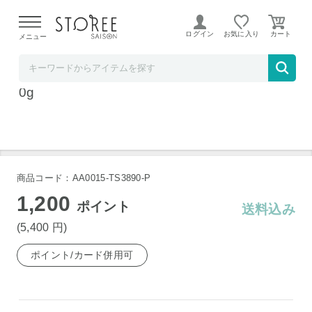
【熊本県での地震による影響について】
令和8年熊本地震に
よる配送遅延が発生しております。
ログイン
お気に入り
メニュー
髙島屋
高知 土佐はちきん地鶏 モモ・ムネ 水炊用 50
0g
商品コード：AA0015-TS3890-P
1,200
ポイント
送料込み
(5,400
円
)
ポイント/カード併用可