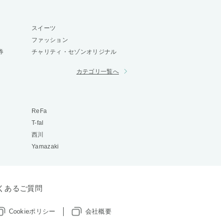
スイーツ
ファッション
券
チャリティ・セゾンオリジナル
カテゴリ一覧へ
ReFa
T-fal
西川
Yamazaki
くあるご質問
Cookieポリシー
会社概要