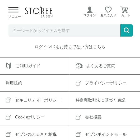
【熊本県での地震による影響について】
令和8年熊本地震に
よる配送遅延が発生しております。
ログイン
お気に入り
メニュー
ご指定のアイテムは取り扱い終了、またはただいま取り扱い
できないアイテムです。
トップへ戻る
ログインIDをお持ちでない方はこちら
ご利用ガイド
よくあるご質問
利用規約
プライバシーポリシー
セキュリティーポリシー
特定商取引法に基づく表記
Cookieポリシー
会社概要
セゾンのふるさと納税
セゾンポイントモール