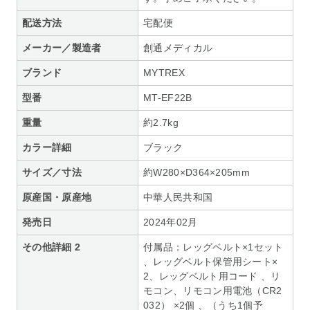
配送方法
宅配便
メーカー／製造者
創通メディカル
ブランド
MYTREX
型番
MT-EF22B
重量
約2.7kg
カラー詳細
ブラック
サイズ／寸法
約W280×D364×205mm
原産国・原産地
中華人民共和国
発売日
2024年02月
その他詳細 2
付属品：レッグベルト×1セット
、レッグベルト保管用シート×
2、レッグベルト用コード 、リ
モコン、リモコン用電池（CR2
032） ×2個 、（うち1個予