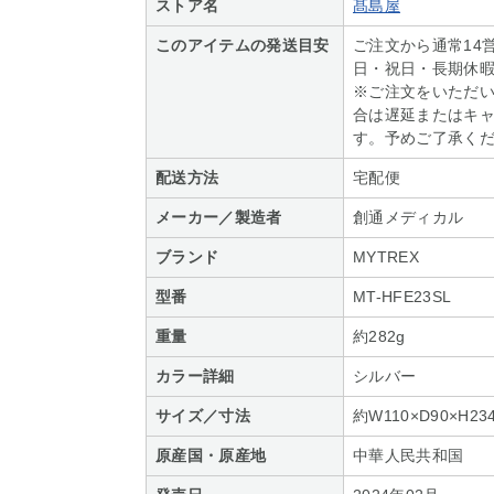
ストア名
髙島屋
このアイテムの発送目安
ご注文から通常14
日・祝日・長期休
※ご注文をいただ
合は遅延またはキ
す。予めご了承く
配送方法
宅配便
メーカー／製造者
創通メディカル
ブランド
MYTREX
型番
MT-HFE23SL
重量
約282g
カラー詳細
シルバー
サイズ／寸法
約W110×D90×H23
原産国・原産地
中華人民共和国