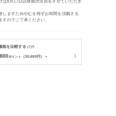
けは8月17日以降順次出荷をさせていただき
致しますためやむを得ずお時間を頂戴する
ますのでご了承ください。
価格を比較する
(2)件
,800
（30,600円）～
ポイント