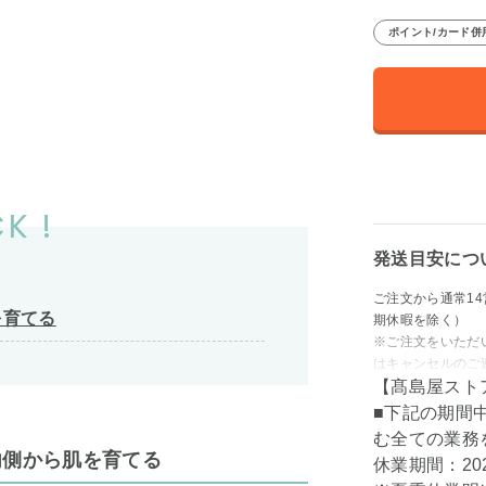
ポイント/カード併
K !
発送目安につ
ご注文から通常1
を育てる
期休暇を除く）
※ご注文をいただ
はキャンセルのご
【髙島屋スト
■下記の期間
む全ての業務
内側から肌を育てる
休業期間：202