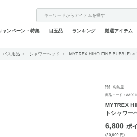
配送遅延が発生しております。
キャンペーン・特集
目玉品
ランキング
厳選アイテム
バス用品
シャワーヘッド
MYTREX HIHO FINE BUBB
髙島屋
商品コード：AA0015-
MYTREX H
トシャワーヘッ
6,800
ポ
(30,600
円
)