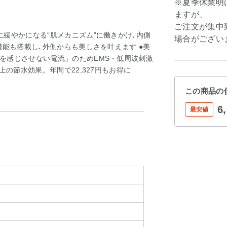
※夏季休業明
ますが、
ご注文が集中
緩やかになる“肌メカニズム”に働きかけ､内側
場合がござい
機能も搭載し､外側からも美しさを叶えます ●美
を感じさせない電流」のためEMS・低周波刺激
上の節水効果。年間で22,327円もお得に
この商品の
6
最安値