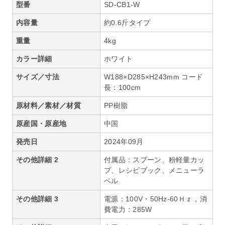
型番
SD-CB1-W
内容量
約0.6斤タイプ
重量
4kg
カラー詳細
ホワイト
サイズ／寸法
W188×D285×H243mm コード
長：100cm
原材料／素材／材質
PP樹脂
原産国・原産地
中国
発売日
2024年09月
その他詳細 2
付属品：スプーン、粉軽量カッ
プ、レシピブック、メニューラ
ベル
その他詳細 3
電源：100V・50Hz-60Ｈｚ，消
費電力：285W