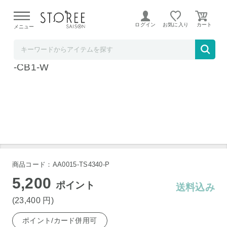
【熊本県での地震による影響について】
令和8年熊本地震に
よる配送遅延が発生しております。
ログイン
お気に入り
メニュー
髙島屋
パナソニック ホームベーカリー ホワイト SD
-CB1-W
商品コード：AA0015-TS4340-P
5,200
ポイント
送料込み
(23,400
円
)
ポイント/カード併用可