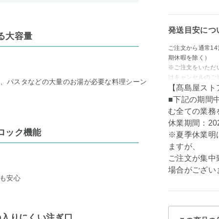
発送目安につ
る大容量
ご注文から通常1
期休暇を除く）
※ご注文をいただ
はキャンセルのご
ん、パスタなどの大量のお湯が必要な料理シーン
【髙島屋スト
■下記の期間
む全ての業務
休業期間：202
ロック機能
※夏季休業明
ますが、
ご注文が集中
場合がござい
も安心
の入りにくい注ぎ口