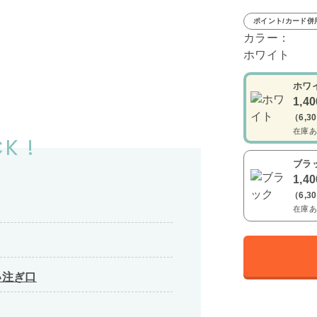
ポイント/カード併
カラー：
ホワイト
ホワ
1,4
（6,3
在庫あ
K !
ブラ
1,4
（6,3
在庫あ
い注ぎ口