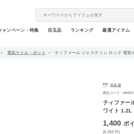
配送遅延が発生しております。
キャンペーン・特集
目玉品
ランキング
厳選アイテム
電気ケトル・ポット
ティファール ジャスティン ロック 電気ケトル
髙島屋
商品コード：AA0015-
ティファール
ワイト 1.2L 
1,400
ポ
(6,300
円
)