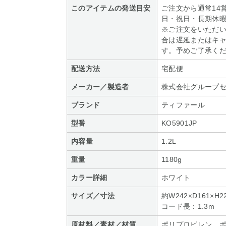
このアイテムの発送目安
ご注文から通常14
日・祝日・長期休
※ご注文をいただ
合は遅延またはキ
す。予めご了承く
配送方法
宅配便
メーカー／製造者
株式会社グループ
ブランド
ティファール
型番
KO5901JP
内容量
1.2L
重量
1180g
カラー詳細
ホワイト
サイズ／寸法
約W242×D161×H2
コード長：1.3m
原材料／素材／材質
ポリプロピレン、