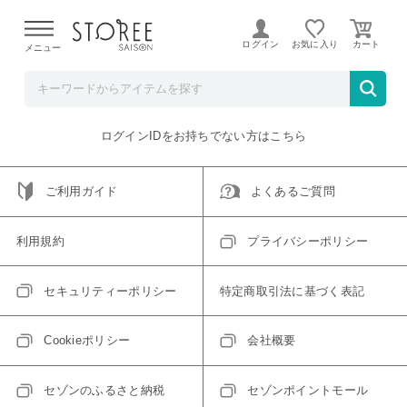
【熊本県での地震による影響について】
令和8年熊本地震に
よる配送遅延が発生しております。
ログイン
お気に入り
メニュー
ご指定のアイテムは取り扱い終了、またはただいま取り扱い
できないアイテムです。
トップへ戻る
ログインIDをお持ちでない方はこちら
ご利用ガイド
よくあるご質問
利用規約
プライバシーポリシー
セキュリティーポリシー
特定商取引法に基づく表記
Cookieポリシー
会社概要
セゾンのふるさと納税
セゾンポイントモール