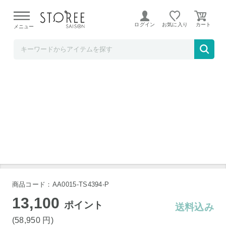
【熊本県での地震による影響について】
令和8年熊本地震に
よる配送遅延が発生しております。
ログイン
お気に入り
メニュー
髙島屋
象印 オーブンレンジ ES-KA18-WM
商品コード：AA0015-TS4394-P
13,100
ポイント
送料込み
(58,950
円
)