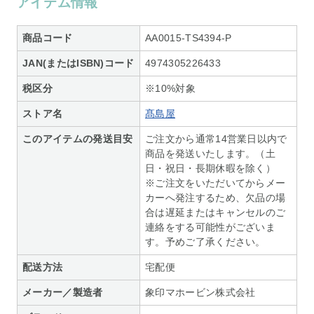
アイテム情報
商品コード
AA0015-TS4394-P
JAN(またはISBN)コード
4974305226433
税区分
※10%対象
ストア名
髙島屋
このアイテムの発送目安
ご注文から通常14営業日以内で
商品を発送いたします。（土
日・祝日・長期休暇を除く）
※ご注文をいただいてからメー
カーへ発注するため、欠品の場
合は遅延またはキャンセルのご
連絡をする可能性がございま
す。予めご了承ください。
配送方法
宅配便
メーカー／製造者
象印マホービン株式会社