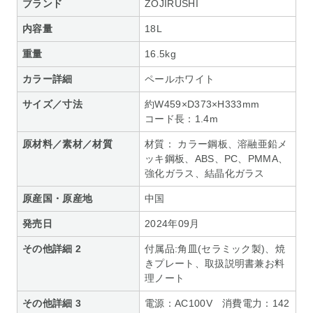
ブランド
ZOJIRUSHI
内容量
18L
重量
16.5kg
カラー詳細
ペールホワイト
サイズ／寸法
約W459×D373×H333mm
コード長：1.4m
原材料／素材／材質
材質： カラー鋼板、溶融亜鉛メ
ッキ鋼板、ABS、PC、PMMA、
強化ガラス、結晶化ガラス
原産国・原産地
中国
発売日
2024年09月
その他詳細 2
付属品:角皿(セラミック製)、焼
きプレート、取扱説明書兼お料
理ノート
その他詳細 3
電源：AC100V 消費電力：142