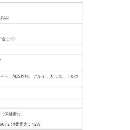
APAN
ド含まず）
m
ネート、ABS樹脂、アルミ、ガラス、トルマ
書（保証書付）
/60Hz 消費電力：42W