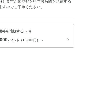
致しますためやむを得ずお時間を頂戴する
ますのでご了承ください。
価格を比較する
(2)件
,000
（18,000円）～
ポイント