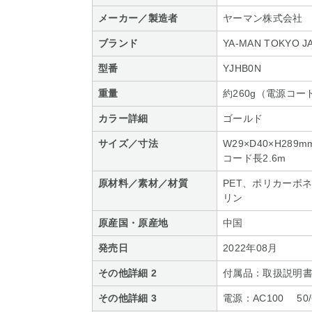
メーカー／製造者
ヤーマン株式会社
ブランド
YA-MAN TOKYO J
型番
YJHB0N
重量
約260g（電源コー
カラー詳細
ゴールド
サイズ／寸法
W29×D40×H289m
コード長2.6m
原材料／素材／材質
PET、ポリカーボ
リン
原産国・原産地
中国
発売日
2022年08月
その他詳細 2
付属品：取扱説明
その他詳細 3
電源：AC100 50