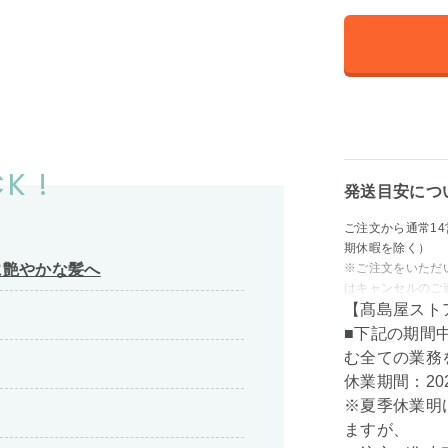
K !
発送目安につ
ご注文から通常1
期休暇を除く）
に艶やかな髪へ
※ご注文をいただ
はキャンセルのご
【髙島屋スト
■下記の期間
む全ての業務
休業期間：202
※夏季休業明
ますが、