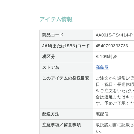
アイテム情報
商品コード
AA0015-TS4414-P
JAN(またはISBN)コード
4540790333736
税区分
※10%対象
ストア名
髙島屋
このアイテムの発送目安
ご注文から通常14
日・祝日・長期休
※ご注文をいただ
合は遅延またはキ
す。予めご了承く
配送方法
宅配便
注意事項／留意事項
取扱説明書に記載さ
い。