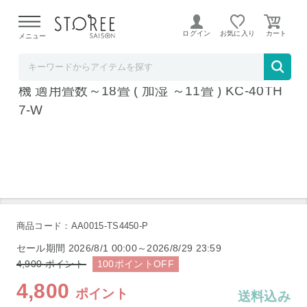
【熊本県での地震による影響について】
令和8年熊本地震に
よる配送遅延が発生しております。
ログイン
お気に入り
メニュー
髙島屋
シャープ プラズマクラスター 加湿空気清浄
機 適用畳数～18畳 ( 加湿 ～11畳 ) KC-40TH
7-W
商品コード：AA0015-TS4450-P
セール期間
2026/8/1 00:00～2026/8/29 23:59
4,900
ポイント
100
ポイント
OFF
4,800
ポイント
送料込み