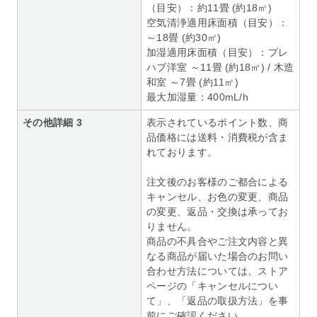
（目安）：約11畳 (約18㎡)
空気清浄適用床面積（目安）：
～18畳 (約30㎡)
加湿適用床面積（目安）：プレ
ハブ洋室 ～11畳 (約18㎡) / 木造
和室 ～7畳 (約11㎡)
最大加湿量：400mL/h
その他詳細 3
表示されているポイント数、商
品価格には送料・消費税が含ま
れております。
注文後のお客様のご都合による
キャンセル、お色の変更、商品
の変更、返品・交換は承ってお
りません。
商品の不具合やご注文内容と異
なる商品が届いた場合のお問い
合わせ方法については、ストア
ページの「キャンセルについ
て」、「返品の取扱方法」を事
前にご確認ください。