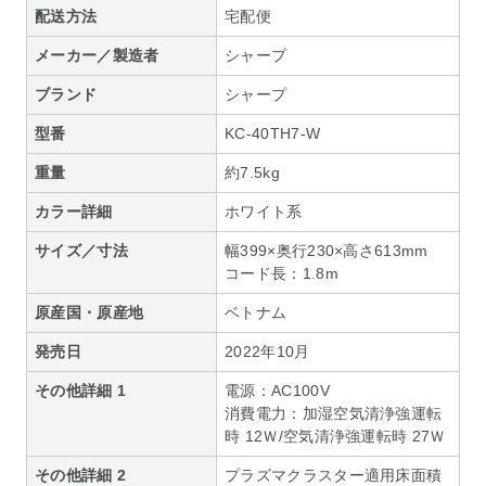
配送方法
宅配便
メーカー／製造者
シャープ
ブランド
シャープ
型番
KC-40TH7-W
重量
約7.5kg
カラー詳細
ホワイト系
サイズ／寸法
幅399×奥行230×高さ613mm
コード長：1.8m
原産国・原産地
ベトナム
発売日
2022年10月
その他詳細 1
電源：AC100V
消費電力：加湿空気清浄強運転
時 12Ｗ/空気清浄強運転時 27Ｗ
その他詳細 2
プラズマクラスター適用床面積