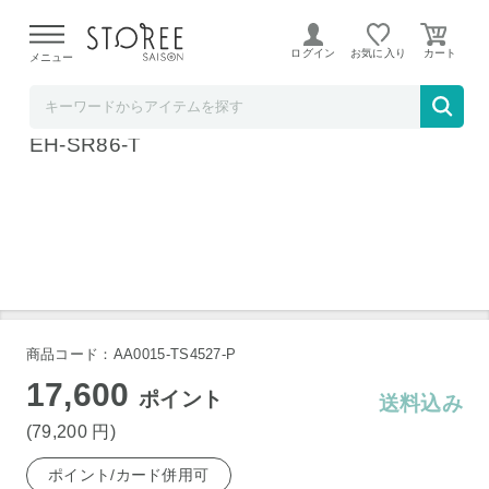
【熊本県での地震による影響について】
令和8年熊本地震に
よる配送遅延が発生しております。
ログイン
お気に入り
メニュー
髙島屋
パナソニック バイタリフト RF EX ブラウン
EH-SR86-T
商品コード：AA0015-TS4527-P
17,600
ポイント
送料込み
(79,200
円
)
ポイント/カード併用可