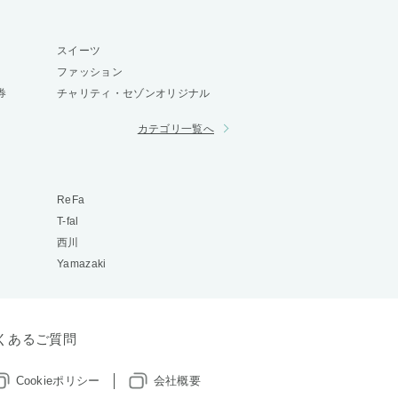
スイーツ
ファッション
券
チャリティ・セゾンオリジナル
カテゴリ一覧へ
ReFa
T-fal
西川
Yamazaki
くあるご質問
Cookieポリシー
会社概要