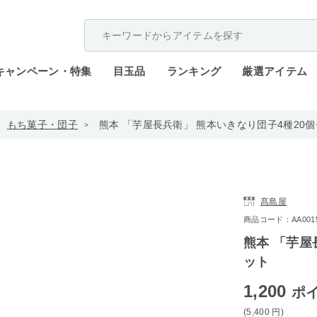
配送遅延が発生しております。
キャンペーン・特集
目玉品
ランキング
厳選アイテム
もち菓子・団子
熊本 「芋屋長兵衛」 熊本いきなり団子4種20
髙島屋
商品コード：AA0015-
熊本 「芋屋
ット
1,200
ポ
(5,400
円
)