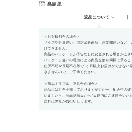
髙島屋
返品について
＜お客様都合の場合＞
サイズや分量違い、開封済み商品、注文間違いなど、
けできません。
商品のパッケージが予告なしに変更される場合がござ
パッケージ違いの理由による商品交換も同様に承るこ
住所不明や長期不在等で1ヶ月以上お届けができない
きませんので、ご了承ください。
＜商品トラブル、不具合の場合＞
商品には万全を期しておりますが万が一、配送中の破
いましたら、商品到着日から7日以内にご連絡をいた
送料は弊社が負担いたします。