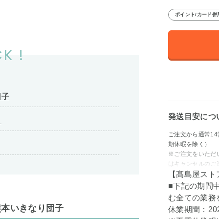
ポイント/カード併
K !
団子
発送目安につ
。
ご注文から通常1
期休暇を除く）
※ご注文をいただ
はキャンセルのご
【髙島屋スト
■下記の期間
む全ての業務
熊本いきなり団子
休業期間：202