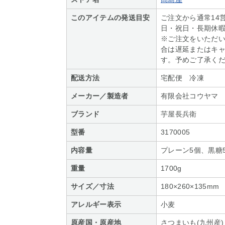
このアイテムの発送目安
ご注文から通常14
日・祝日・長期休
※ご注文をいただ
合は遅延またはキ
す。予めご了承く
配送方法
宅配便 冷凍
メーカー／製造者
有限会社コウヤマ
ブランド
芋屋長兵衛
型番
3170005
内容量
プレーン5個、黒糖
重量
1700g
サイズ／寸法
180×260×135mm
アレルギー表示
小麦
原産国・原産地
さつまいも(九州産)