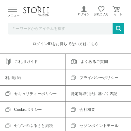
【熊本県での地震による影響について】
令和8年熊本地震に
よる配送遅延が発生しております。
ログイン
お気に入り
メニュー
ご指定のアイテムは取り扱い終了、またはただいま取り扱い
できないアイテムです。
トップへ戻る
ログインIDをお持ちでない方はこちら
ご利用ガイド
よくあるご質問
利用規約
プライバシーポリシー
セキュリティーポリシー
特定商取引法に基づく表記
Cookieポリシー
会社概要
セゾンのふるさと納税
セゾンポイントモール