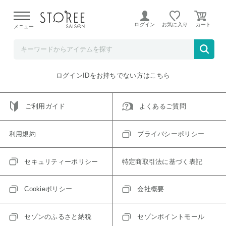
【熊本県での地震による影響について】
令和8年熊本地震に
よる配送遅延が発生しております。
ログイン
お気に入り
メニュー
ご指定のアイテムは取り扱い終了、またはただいま取り扱い
できないアイテムです。
トップへ戻る
ログインIDをお持ちでない方はこちら
ご利用ガイド
よくあるご質問
利用規約
プライバシーポリシー
セキュリティーポリシー
特定商取引法に基づく表記
Cookieポリシー
会社概要
セゾンのふるさと納税
セゾンポイントモール