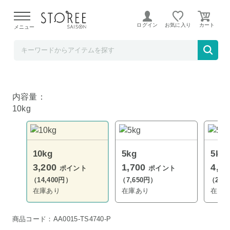
【熊本県での地震による影響について】
令和8年熊本地震に
よる配送遅延が発生しております。
ログイン
お気に入り
メニュー
髙島屋
新潟県魚沼産 こしひかり 10kg 令和7年産
内容量：
10kg
10kg
5kg
5kg
3,200
1,700
4,5
ポイント
ポイント
（14,400円）
（7,650円）
（20,
在庫あり
在庫あり
在庫
商品コード：AA0015-TS4740-P