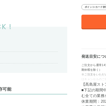
ポイント/カード併
K !
発送目安につ
ご注文から通常1
期休暇を除く）
※ご注文をいただ
はキャンセルのご
【髙島屋スト
存可能
■下記の期間
む全ての業務
休業期間：202