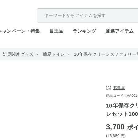
配送遅延が発生しております。
キャンペーン・特集
目玉品
ランキング
厳選アイテム
防災関連グッズ
簡易トイレ
10年保存クリーンズファミリー簡
髙島屋
商品コード：AA0015-
10年保存
レセット100回
3,700
ポ
(16,650
円
)