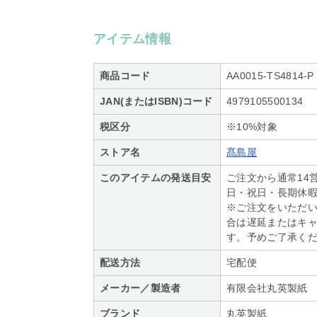
アイテム情報
商品コード
AA0015-TS4814-P
JAN(またはISBN)コード
4979105500134
税区分
※10%対象
ストア名
髙島屋
このアイテムの発送目安
ご注文から通常14
日・祝日・長期休
※ご注文をいただ
合は遅延またはキ
す。予めご了承く
配送方法
宅配便
メーカー／製造者
有限会社丸英製紙
ブランド
丸英製紙