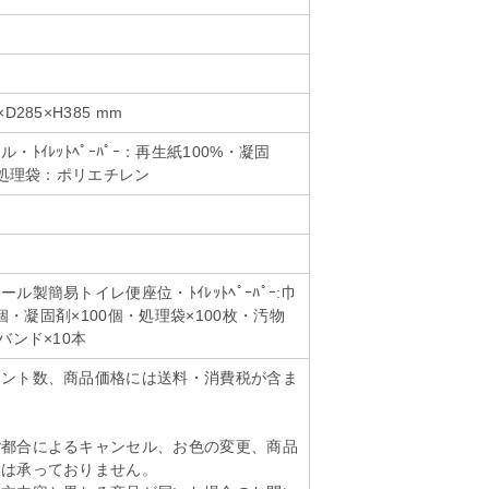
285×H385 mm
ﾄｲﾚｯﾄﾍﾟｰﾊﾟｰ：再生紙100%・凝固
・処理袋：ポリエチレン
ル製簡易トイレ便座位・ﾄｲﾚｯﾄﾍﾟｰﾊﾟｰ:巾
4個・凝固剤×100個・処理袋×100枚・汚物
バンド×10本
イント数、商品価格には送料・消費税が含ま
ご都合によるキャンセル、お色の変更、商品
換は承っておりません。