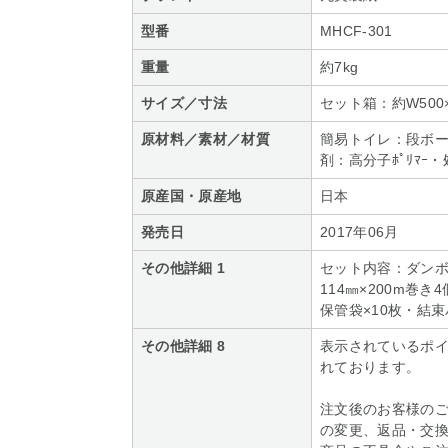
型番
MHCF-301
重量
約7kg
サイズ／寸法
セット箱：約W500×D
原材料／素材／材質
簡易トイレ：段ボール・
剤：高分子ﾎﾟﾘﾏｰ
原産国・原産地
日本
発売日
2017年06月
その他詳細 1
セット内容：ダンボー
114㎜×200m巻き
保管袋×10枚・結束
その他詳細 8
表示されているポ
れております。
注文後のお客様の
の変更、返品・交