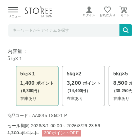
【熊本県での地震による影響について】
令和8年熊本地震に
よる配送遅延が発生しております。
ログイン
お気に入り
メニュー
髙島屋
新潟県南魚沼産 コシヒカリ 5kg 令和７年産
内容量：
5㎏×１
5㎏×１
5kg×2
5kg×5
1,400
3,200
8,500
ポイント
ポイント
ポイ
（6,300円）
（14,400円）
（38,250円）
在庫あり
在庫あり
在庫あり
商品コード：AA0015-TS5021-P
セール期間
2026/8/1 00:00～2026/8/29 23:59
1,700
ポイント
300
ポイント
OFF