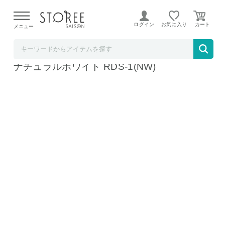
【熊本県での地震による影響について】
令和8年熊本地震に
よる配送遅延が発生しております。
ログイン
お気に入り
メニュー
髙島屋
レコルト 充電式オートディスペンサー泡用
ナチュラルホワイト RDS-1(NW)