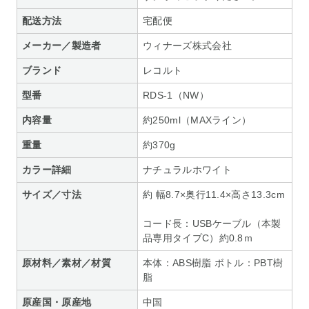
配送方法
宅配便
メーカー／製造者
ウィナーズ株式会社
ブランド
レコルト
型番
RDS-1（NW）
内容量
約250ml（MAXライン）
重量
約370g
カラー詳細
ナチュラルホワイト
サイズ／寸法
約 幅8.7×奥行11.4×高さ13.3cm
コード長：USBケーブル（本製
品専用タイプC）約0.8ｍ
原材料／素材／材質
本体：ABS樹脂 ボトル：PBT樹
脂
原産国・原産地
中国