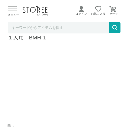
【熊本県での地震による影響について】
令和8年熊本地震に
よる配送遅延が発生しております。
ログイン
お気に入り
メニュー
髙島屋
アイリスオーヤマ ３日間分の緊急防災セット
１人用 - BMH-1
量：