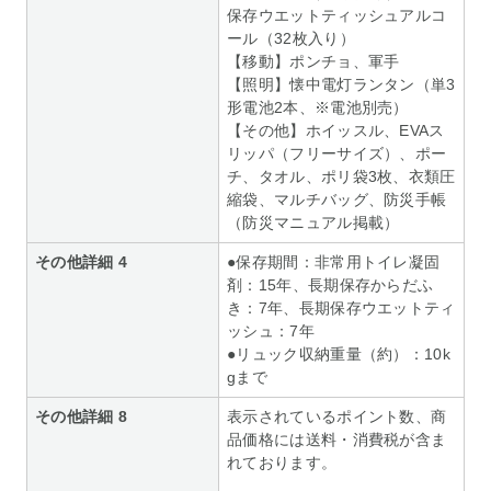
保存ウエットティッシュアルコ
ール（32枚入り）
【移動】ポンチョ、軍手
【照明】懐中電灯ランタン（単3
形電池2本、※電池別売）
【その他】ホイッスル、EVAス
リッパ（フリーサイズ）、ポー
チ、タオル、ポリ袋3枚、衣類圧
縮袋、マルチバッグ、防災手帳
（防災マニュアル掲載）
その他詳細 4
●保存期間：非常用トイレ凝固
剤：15年、長期保存からだふ
き：7年、長期保存ウエットティ
ッシュ：7年
●リュック収納重量（約）：10k
gまで
その他詳細 8
表示されているポイント数、商
品価格には送料・消費税が含ま
れております。