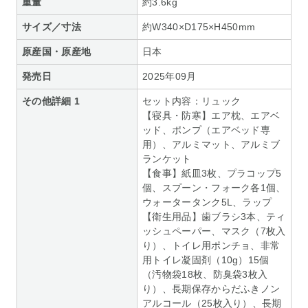
重量
約3.6kg
サイズ／寸法
約W340×D175×H450mm
原産国・原産地
日本
発売日
2025年09月
その他詳細 1
セット内容：リュック
【寝具・防寒】エア枕、エアベ
ッド、ポンプ（エアベッド専
用）、アルミマット、アルミブ
ランケット
【食事】紙皿3枚、プラコップ5
個、スプーン・フォーク各1個、
ウォータータンク5L、ラップ
【衛生用品】歯ブラシ3本、ティ
ッシュペーパー、マスク（7枚入
り）、トイレ用ポンチョ、非常
用トイレ凝固剤（10g）15個
（汚物袋18枚、防臭袋3枚入
り）、長期保存からだふきノン
アルコール（25枚入り）、長期