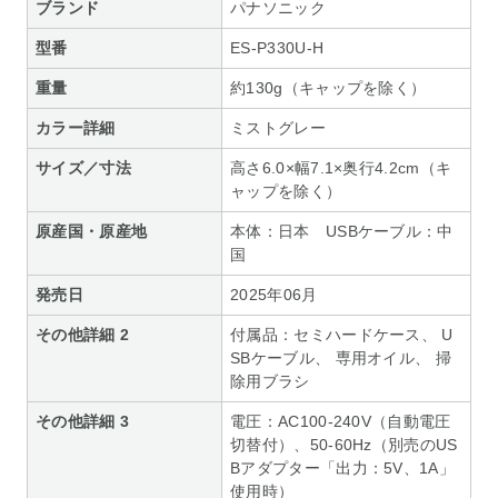
ブランド
パナソニック
型番
ES-P330U-H
重量
約130g（キャップを除く）
カラー詳細
ミストグレー
サイズ／寸法
高さ6.0×幅7.1×奥行4.2cm（キ
ャップを除く）
原産国・原産地
本体：日本 USBケーブル：中
国
発売日
2025年06月
その他詳細 2
付属品：セミハードケース、 U
SBケーブル、 専用オイル、 掃
除用ブラシ
その他詳細 3
電圧：AC100-240V（自動電圧
切替付）、50-60Hz（別売のUS
Bアダプター「出力：5V、1A」
使用時）