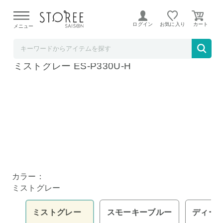
【熊本県での地震による影響について】
令和8年熊本地震に
よる配送遅延が発生しております。
ログイン
お気に入り
メニュー
髙島屋
パナソニック ラムダッシュ パームイン LITE
ミストグレー ES-P330U-H
カラー：
ミストグレー
ミストグレー
スモーキーブルー
ディー