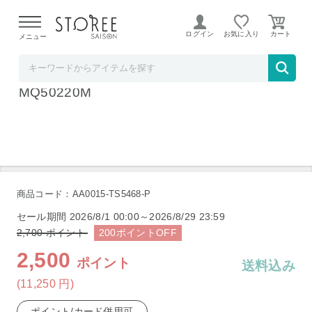
【熊本県での地震による影響について】
令和8年熊本地震に
よる配送遅延が発生しております。
ログイン
お気に入り
メニュー
髙島屋
ブラウン マルチクイック 5 ハンドブレンダー
MQ50220M
商品コード：AA0015-TS5468-P
セール期間
2026/8/1 00:00～2026/8/29 23:59
2,700
ポイント
200
ポイント
OFF
2,500
ポイント
送料込み
(11,250
円
)
ポイント/カード併用可