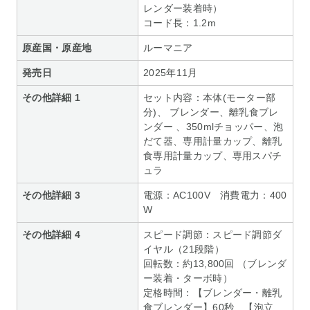
レンダー装着時）
コード長：1.2m
原産国・原産地
ルーマニア
発売日
2025年11月
その他詳細 1
セット内容：本体(モーター部
分)、 ブレンダー、離乳食ブレ
ンダー 、350mlチョッパー、泡
だて器、専用計量カップ、離乳
食専用計量カップ、専用スパチ
ュラ
その他詳細 3
電源：AC100V 消費電力：400
W
その他詳細 4
スピード調節：スピード調節ダ
イヤル（21段階）
回転数：約13,800回 （ブレンダ
ー装着・ターボ時）
定格時間：【ブレンダー・離乳
食ブレンダー】60秒 【泡立