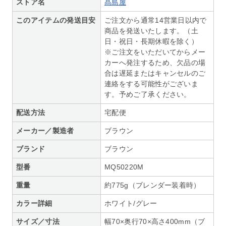
ストア名
髙島屋
このアイテムの発送目安
ご注文から通常14営業日以内で
商品を発送いたします。（土
日・祝日・長期休暇を除く）
※ご注文をいただいてからメー
カーへ発注するため、欠品の場
合は遅延またはキャンセルのご
連絡をする可能性がございま
す。予めご了承ください。
配送方法
宅配便
メーカー／製造者
ブラウン
ブランド
ブラウン
型番
MQ50220M
重量
約775g（ブレンダー装着時）
カラー詳細
ホワイト/グレー
サイズ／寸法
幅70×奥行70×高さ400mm（ブ