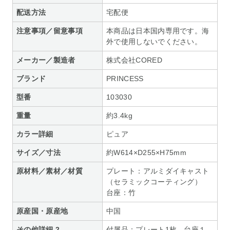
配送方法
宅配便
注意事項／留意事項
本商品は日本国内専用です。海
外で使用しないでください。
メーカー／製造者
株式会社CORED
ブランド
PRINCESS
型番
103030
重量
約3.4kg
カラー詳細
ピュア
サイズ／寸法
約W614×D255×H75mm
原材料／素材／材質
プレート：アルミダイキャスト
（セラミックコーティング）
台座：竹
原産国・原産地
中国
その他詳細 2
付属品：プレート1枚、台座１